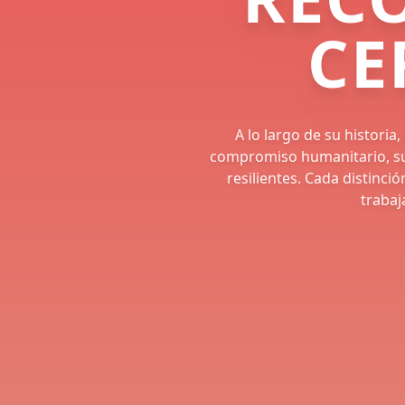
CE
A lo largo de su histori
compromiso humanitario, su
resilientes. Cada distinció
trabaj