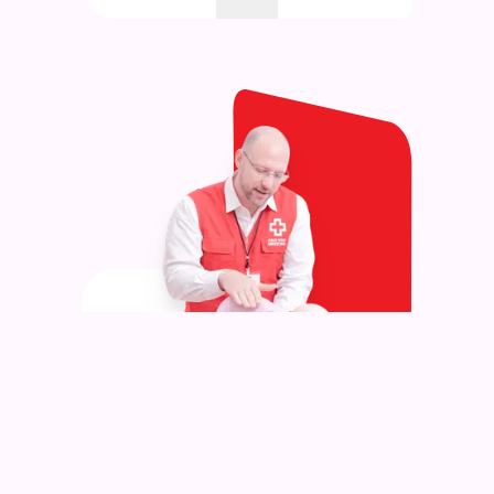
Primeros Auxilios
Pediátricos