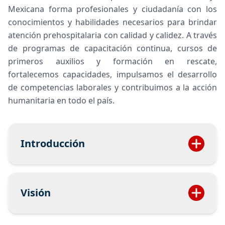
Mexicana forma profesionales y ciudadanía con los
conocimientos y habilidades necesarios para brindar
atención prehospitalaria con calidad y calidez. A través
de programas de capacitación continua, cursos de
primeros auxilios y formación en rescate,
fortalecemos capacidades, impulsamos el desarrollo
de competencias laborales y contribuimos a la acción
humanitaria en todo el país.
Introducción
La Capacitación Externa de la Cruz Roja
Mexicana tiene como objetivo brindar
Visión
formación especializada a la población,
empresas e instituciones, promoviendo la
Ser la institución humanitaria líder en México en
cultura de la prevención, la atención inicial ante