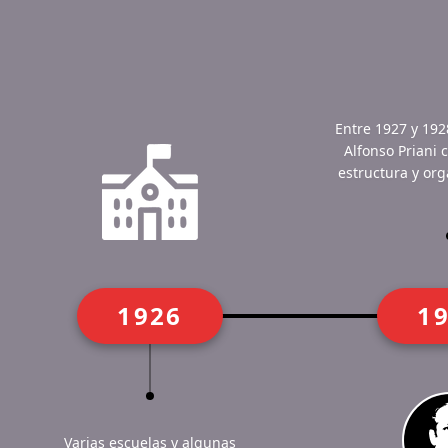
Entre 1927 y 192
Alfonso Priani 
estructura y org
1926
1
Varias escuelas y algunas