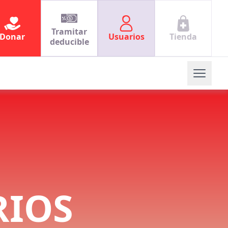
Tramitar
Donar
Usuarios
Tienda
deducible
RIOS