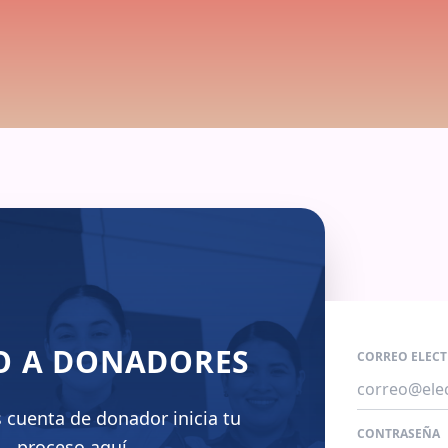
O A DONADORES
CORREO ELEC
s cuenta de donador inicia tu
CONTRASEÑA
proceso aquí